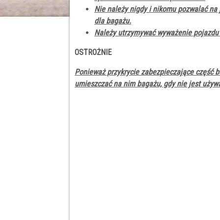
Nie należy nigdy i nikomu pozwalać na 
dla bagażu.
Należy utrzymywać wyważenie pojazdu i 
OSTROŻNIE
Ponieważ przykrycie zabezpieczające część 
umieszczać na nim bagażu, gdy nie jest używ