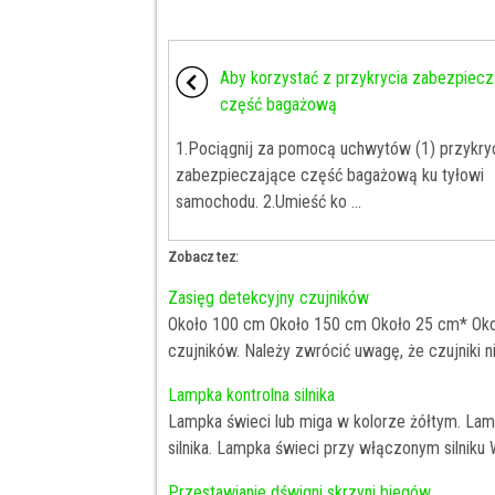
Aby korzystać z przykrycia zabezpiec
część bagażową
1.Pociągnij za pomocą uchwytów (1) przykry
zabezpieczające część bagażową ku tyłowi
samochodu. 2.Umieść ko ...
Zobacz tez:
Zasięg detekcyjny czujników
Około 100 cm Około 150 cm Około 25 cm* Okoł
czujników. Należy zwrócić uwagę, że czujniki ni
Lampka kontrolna silnika
Lampka świeci lub miga w kolorze żółtym. Lamp
silnika. Lampka świeci przy włączonym silniku Wy
Przestawianie dświgni skrzyni biegów