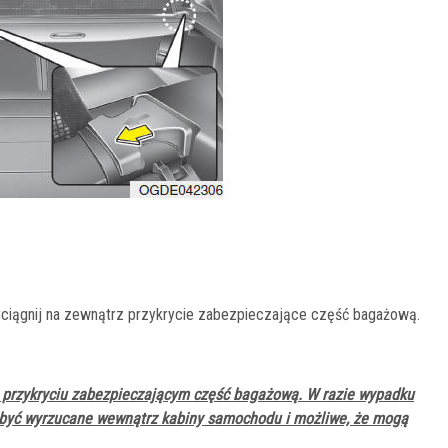
ciągnij na zewnątrz przykrycie zabezpieczające część bagażową.
 przykryciu zabezpieczającym część bagażową. W razie wypadku
być wyrzucane wewnątrz kabiny samochodu i możliwe, że mogą