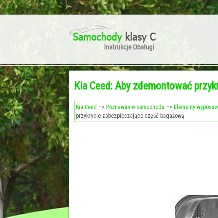
Kia Ceed: Aby zdemontować przyk
Kia Ceed
–>
Poznawanie samochodu
–>
Elementy wyposaż
przykrycie zabezpieczające część bagażową