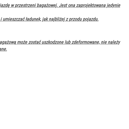
jazdę w przestrzeni bagażowej. Jest ona zaprojektowana jedynie
umieszczać ładunek, jak najbliżej z przodu pojazdu.
bagażową może zostać uszkodzone lub zdeformowane, nie należy
ane.