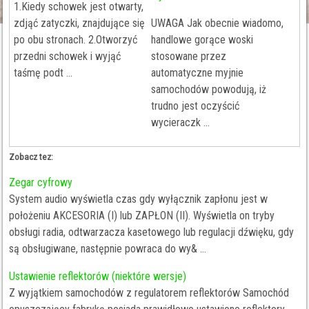
1.Kiedy schowek jest otwarty,
zdjąć zatyczki, znajdujące się
UWAGA Jak obecnie wiadomo,
po obu stronach. 2.Otworzyć
handlowe gorące woski
przedni schowek i wyjąć
stosowane przez
taśmę podt ...
automatyczne myjnie
samochodów powodują, iż
trudno jest oczyścić
wycieraczk ...
Zobacz tez:
Zegar cyfrowy
System audio wyświetla czas gdy wyłącznik zapłonu jest w
położeniu AKCESORIA (I) lub ZAPŁON (II). Wyświetla on tryby
obsługi radia, odtwarzacza kasetowego lub regulacji dźwięku, gdy
są obsługiwane, następnie powraca do wy& ...
Ustawienie reflektorów (niektóre wersje)
Z wyjątkiem samochodów z regulatorem reflektorów Samochód