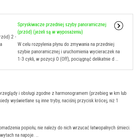
Spryskiwacze przedniej szyby panoramicznej
(przód) (jeżeli są w wyposażeniu)
rzód) 2 -
ka
W celu rozpylenia płynu do zmywania na przedniej
szybie panoramicznej i uruchomienia wycieraczek na
1-3 cykli, w pozycji O (Off), pociągnąć delikatnie d ...
 przeglądy i obsługi zgodne z harmonogramem (przebieg w km lub
iedy wyświetlane są inne tryby, naciśnij przycisk krócej, niż 1
omadzenia popiołu; nie należy do nich wrzucać łatwopalnych śmieci.
ytach na napoje. ...