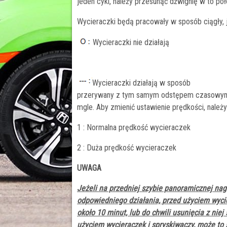
jeden cykl, należy przesunąć dźwignię w to poło
Wycieraczki będą pracowały w sposób ciągły, j
Wycieraczki nie działają
Wycieraczki działają w sposób
przerywany z tym samym odstępem czasowym w
mgle. Aby zmienić ustawienie prędkości, należy
1 : Normalna prędkość wycieraczek
2 : Duża prędkość wycieraczek
UWAGA
Jeżeli na przedniej szybie panoramicznej nag
odpowiedniego działania, przed użyciem wyci
około 10 minut, lub do chwili usunięcia z niej
użyciem wycieraczek i spryskiwaczy, może to