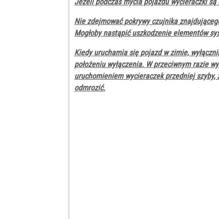
Jeżeli podczas mycia pojazdu wycieraczki są 
Nie zdejmować pokrywy czujnika znajdującego
Mogłoby nastąpić uszkodzenie elementów sys
Kiedy uruchamia się pojazd w zimie, wyłączn
położeniu wyłączenia. W przeciwnym razie wyc
uruchomieniem wycieraczek przedniej szyby, z
odmrozić.