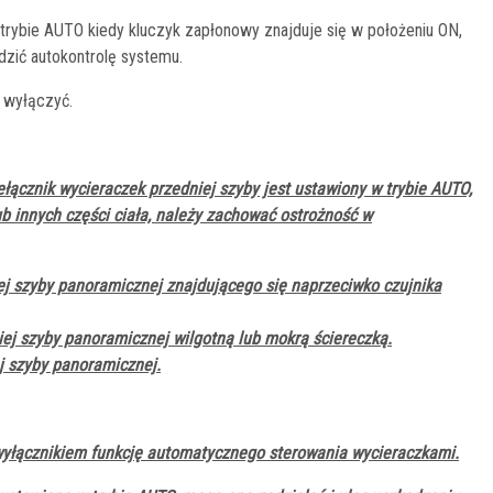
 trybie AUTO kiedy kluczyk zapłonowy znajduje się w położeniu ON,
zić autokontrolę systemu.
e wyłączyć.
ełącznik wycieraczek przedniej szyby jest ustawiony w trybie AUTO,
ub innych części ciała, należy zachować ostrożność w
ej szyby panoramicznej znajdującego się naprzeciwko czujnika
ej szyby panoramicznej wilgotną lub mokrą ściereczką.
j szyby panoramicznej.
yłącznikiem funkcję automatycznego sterowania wycieraczkami.