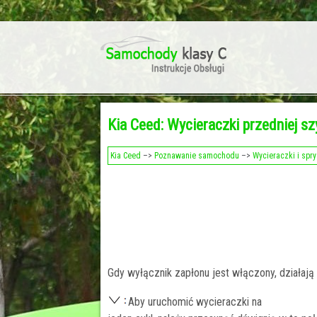
Kia Ceed: Wycieraczki przedniej s
Kia Ceed
–>
Poznawanie samochodu
–>
Wycieraczki i spr
Gdy wyłącznik zapłonu jest włączony, działają
Aby uruchomić wycieraczki na