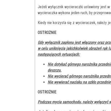
Jeżeli wyłącznik wycieraczki ustawiony jest w
wycieraczka wykona jeden ruch, by przeprowad
Kiedy nie korzysta się z wycieraczek, należy j
OSTROŻNIE
Gdy wyłącznik zapłonu jest włączony oraz prz
w celu uniknięcia jakichkolwiek obrażeń rąk l
następujących sytuacjach:
Nie dotykać górnego narożnika przedni
deszczu.
Nie wycierać górnego narożnika przedni
Nie wywierać nacisku na szkło przednie
OSTROŻNIE
Podczas mycia samochodu, należy wyłączyć w