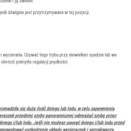
żenie i ją zwolnić.
eśli dźwignia jest przytrzymywana w tej pozycji.
ycierania. Używać tego trybu przy niewielkim opadzie lub we
 obrócić pokrętło regulacji prędkości.
romadziła się duża ilość śniegu lub lodu, w celu zapewnienia
eraczek przedniej szyby panoramicznej odmrażać szybę przez
 śniegu i/lub lodu. Jeśli nie możesz usunąć śniegu i/lub lodu przed
 spowodować uszkodzenie układu wycieraczek i spryskiwaczy.