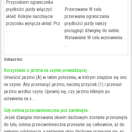
Przyciskiem ogranicznika
prędkoźci jazdy włączyć
Przerywanie W celu
układ. Kolejne naciźnięcie
przerwania ograniczania
przycisku wyłącza układ. Prz
prędkoźci jazdy należy
...
pociągnąć dźwignię do siebie.
Wznawianie W celu wznowienia
...
Zobacz tez:
Korzystanie z jarzma na szynie prowadzącej
Umieścić jarzmo (A) w takim położeniu, w którym znajdzie się ono
na szynie. Aby przesunąć jarzmo, naciśnij przycisk (1) i przesuń
jarzmo wzdłuż szyny. Upewnij się, czy jarzmo kliknęło po
ustawieniu na s ...
Gdy osłona przeciwsłoneczna jest zamknięta
Jeżeli dźwignia sterowania oknem dachowym zostanie przesunięta
do tyłu, osłona przeciwsłoneczna przesunie się całkowicie, aż do
pełnego odsłonięcia, a następnie okno dachowe przesunie się, aż