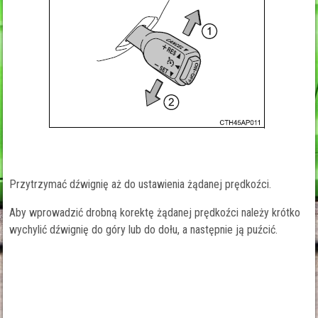
Przytrzymać dźwignię aż do ustawienia żądanej prędkoźci.
Aby wprowadzić drobną korektę żądanej prędkoźci należy krótko
wychylić dźwignię do góry lub do dołu, a następnie ją puźcić.