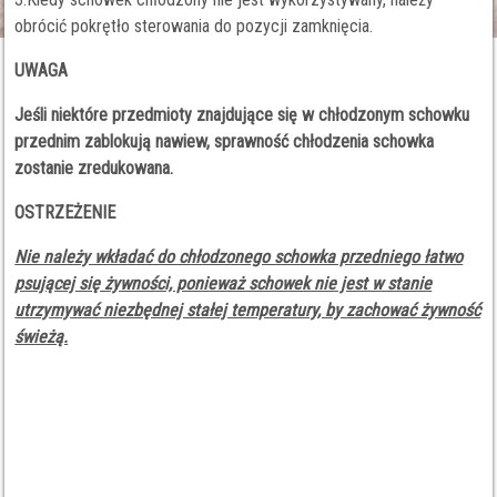
obrócić pokrętło sterowania do pozycji zamknięcia.
UWAGA
Jeśli niektóre przedmioty znajdujące się w chłodzonym schowku
przednim zablokują nawiew, sprawność chłodzenia schowka
zostanie zredukowana.
OSTRZEŻENIE
Nie należy wkładać do chłodzonego schowka przedniego łatwo
psującej się żywności, ponieważ schowek nie jest w stanie
utrzymywać niezbędnej stałej temperatury, by zachować żywność
świeżą.