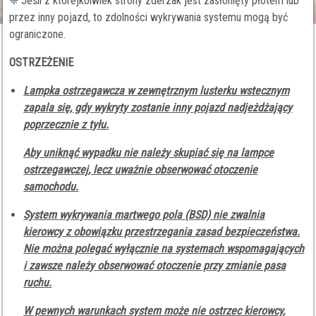
❈ Jeśli z którejkolwiek strony zderzak jest zasłonięty płotem lub
przez inny pojazd, to zdolności wykrywania systemu mogą być
ograniczone.
OSTRZEŻENIE
Lampka ostrzegawcza w zewnętrznym lusterku wstecznym
zapala się, gdy wykryty zostanie inny pojazd nadjeżdżający
poprzecznie z tyłu.
Aby uniknąć wypadku nie należy skupiać się na lampce
ostrzegawczej, lecz uważnie obserwować otoczenie
samochodu.
System wykrywania martwego pola (BSD) nie zwalnia
kierowcy z obowiązku przestrzegania zasad bezpieczeństwa.
Nie można polegać wyłącznie na systemach wspomagających
i zawsze należy obserwować otoczenie przy zmianie pasa
ruchu.
W pewnych warunkach system może nie ostrzec kierowcy,