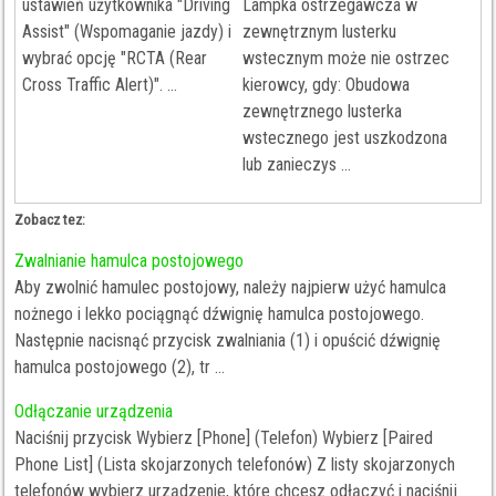
ustawień użytkownika "Driving
Lampka ostrzegawcza w
Assist" (Wspomaganie jazdy) i
zewnętrznym lusterku
wybrać opcję "RCTA (Rear
wstecznym może nie ostrzec
Cross Traffic Alert)". ...
kierowcy, gdy: Obudowa
zewnętrznego lusterka
wstecznego jest uszkodzona
lub zanieczys ...
Zobacz tez:
Zwalnianie hamulca postojowego
Aby zwolnić hamulec postojowy, należy najpierw użyć hamulca
nożnego i lekko pociągnąć dźwignię hamulca postojowego.
Następnie nacisnąć przycisk zwalniania (1) i opuścić dźwignię
hamulca postojowego (2), tr ...
Odłączanie urządzenia
Naciśnij przycisk Wybierz [Phone] (Telefon) Wybierz [Paired
Phone List] (Lista skojarzonych telefonów) Z listy skojarzonych
telefonów wybierz urządzenie, które chcesz odłączyć i naciśnij