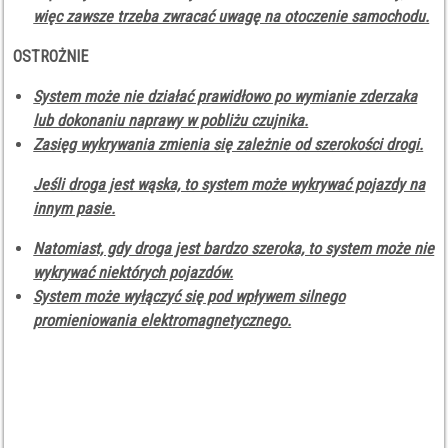
więc zawsze trzeba zwracać uwagę na otoczenie samochodu.
OSTROŻNIE
System może nie działać prawidłowo po wymianie zderzaka
lub dokonaniu naprawy w pobliżu czujnika.
Zasięg wykrywania zmienia się zależnie od szerokości drogi.
Jeśli droga jest wąska, to system może wykrywać pojazdy na
innym pasie.
Natomiast, gdy droga jest bardzo szeroka, to system może nie
wykrywać niektórych pojazdów.
System może wyłączyć się pod wpływem silnego
promieniowania elektromagnetycznego.