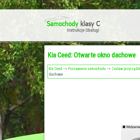
Kia Ceed: Otwarte okno dachowe
Kia Ceed
–>
Poznawanie samochodu
–>
Zestaw przyrządó
dachowe