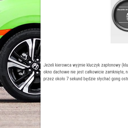
Jeżeli kierowca wyjmie kluczyk zapłonowy (kluc
okno dachowe nie jest całkowicie zamknięte, 
przez około 7 sekund będzie słychać gong os