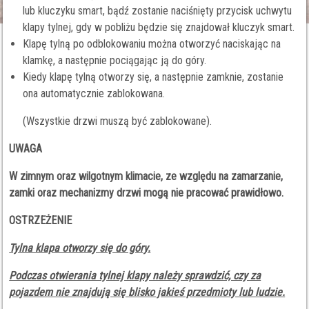
lub kluczyku smart, bądź zostanie naciśnięty przycisk uchwytu
klapy tylnej, gdy w pobliżu będzie się znajdował kluczyk smart.
Klapę tylną po odblokowaniu można otworzyć naciskając na
klamkę, a następnie pociągając ją do góry.
Kiedy klapę tylną otworzy się, a następnie zamknie, zostanie
ona automatycznie zablokowana.
(Wszystkie drzwi muszą być zablokowane).
UWAGA
W zimnym oraz wilgotnym klimacie, ze względu na zamarzanie,
zamki oraz mechanizmy drzwi mogą nie pracować prawidłowo.
OSTRZEŻENIE
Tylna klapa otworzy się do góry.
Podczas otwierania tylnej klapy należy sprawdzić, czy za
pojazdem nie znajdują się blisko jakieś przedmioty lub ludzie.