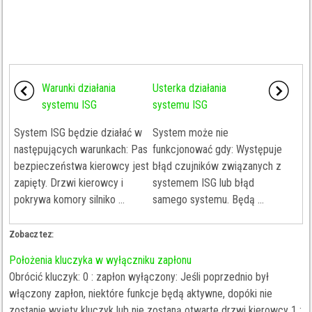
Warunki działania
Usterka działania
systemu ISG
systemu ISG
System ISG będzie działać w
System może nie
następujących warunkach: Pas
funkcjonować gdy: Występuje
bezpieczeństwa kierowcy jest
błąd czujników związanych z
zapięty. Drzwi kierowcy i
systemem ISG lub błąd
pokrywa komory silniko ...
samego systemu. Będą ...
Zobacz tez:
Położenia kluczyka w wyłączniku zapłonu
Obrócić kluczyk: 0 : zapłon wyłączony: Jeśli poprzednio był
włączony zapłon, niektóre funkcje będą aktywne, dopóki nie
zostanie wyjęty kluczyk lub nie zostaną otwarte drzwi kierowcy 1 :