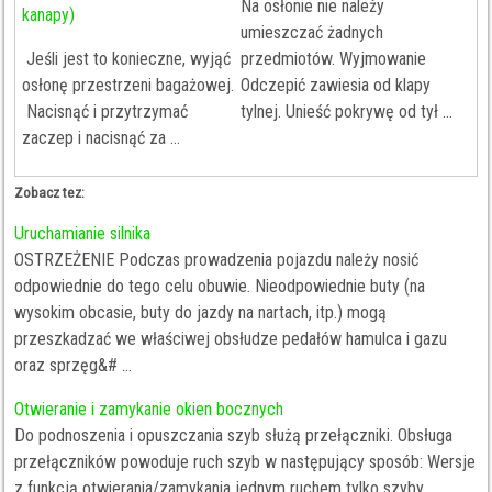
Na osłonie nie należy
kanapy)
umieszczać żadnych
Jeśli jest to konieczne, wyjąć
przedmiotów. Wyjmowanie
osłonę przestrzeni bagażowej.
Odczepić zawiesia od klapy
Nacisnąć i przytrzymać
tylnej. Unieść pokrywę od tył ...
zaczep i nacisnąć za ...
Zobacz tez:
Uruchamianie silnika
OSTRZEŻENIE Podczas prowadzenia pojazdu należy nosić
odpowiednie do tego celu obuwie. Nieodpowiednie buty (na
wysokim obcasie, buty do jazdy na nartach, itp.) mogą
przeszkadzać we właściwej obsłudze pedałów hamulca i gazu
oraz sprzęg&# ...
Otwieranie i zamykanie okien bocznych
Do podnoszenia i opuszczania szyb służą przełączniki. Obsługa
przełączników powoduje ruch szyb w następujący sposób: Wersje
z funkcją otwierania/zamykania jednym ruchem tylko szyby