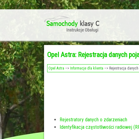
Opel Astra: Rejestracja danych poj
Opel Astra
–>
Informacje dla klienta
–> Rejestracja danych 
Rejestratory danych o zdarzeniach
Identyfikacja częstotliwości radiowej (R