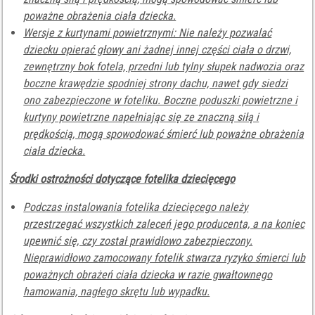
poważne obrażenia ciała dziecka.
Wersje z kurtynami powietrznymi: Nie należy pozwalać
dziecku opierać głowy ani żadnej innej części ciała o drzwi,
zewnętrzny bok fotela, przedni lub tylny słupek nadwozia oraz
boczne krawędzie spodniej strony dachu, nawet gdy siedzi
ono zabezpieczone w foteliku. Boczne poduszki powietrzne i
kurtyny powietrzne napełniając się ze znaczną siłą i
prędkością, mogą spowodować śmierć lub poważne obrażenia
ciała dziecka.
Środki ostrożności dotyczące fotelika dziecięcego
Podczas instalowania fotelika dziecięcego należy
przestrzegać wszystkich zaleceń jego producenta, a na koniec
upewnić się, czy został prawidłowo zabezpieczony.
Nieprawidłowo zamocowany fotelik stwarza ryzyko śmierci lub
poważnych obrażeń ciała dziecka w razie gwałtownego
hamowania, nagłego skrętu lub wypadku.