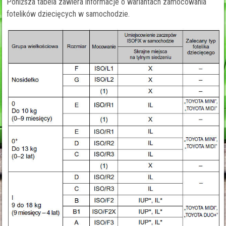
Poniższa tabela zawiera informacje o wariantach zamocowania
fotelików dziecięcych w samochodzie.