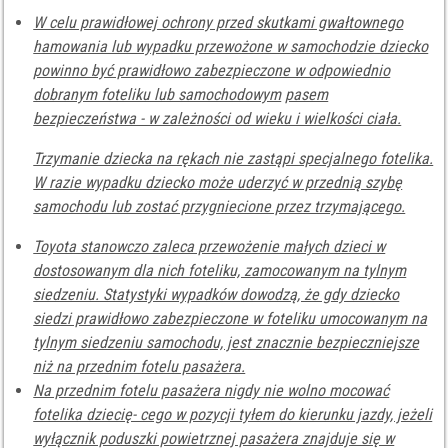
W celu prawidłowej ochrony przed skutkami gwałtownego
hamowania lub wypadku przewożone w samochodzie dziecko
powinno być prawidłowo zabezpieczone w odpowiednio
dobranym foteliku lub samochodowym
pasem
bezpieczeństwa - w zależności od wieku i wielkości ciała.
Trzymanie dziecka na rękach nie zastąpi specjalnego fotelika.
W razie wypadku dziecko może uderzyć w przednią szybę
samochodu lub zostać przygniecione przez trzymającego.
Toyota stanowczo zaleca przewożenie małych dzieci w
dostosowanym dla nich foteliku, zamocowanym na tylnym
siedzeniu. Statystyki wypadków dowodzą, że gdy dziecko
siedzi prawidłowo zabezpieczone w foteliku umocowanym na
tylnym siedzeniu samochodu, jest znacznie bezpieczniejsze
niż na przednim fotelu pasażera.
Na przednim fotelu pasażera nigdy nie wolno mocować
fotelika dziecię- cego w pozycji tyłem do kierunku jazdy, jeżeli
wyłącznik poduszki powietrznej pasażera znajduje się w