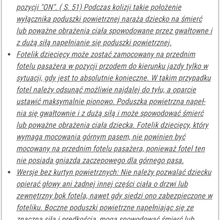
pozycji "ON". ( S. 51) Podczas kolizji takie położenie
wyłącznika poduszki powietrznej naraża dziecko na śmierć
lub poważne obrażenia ciała spowodowane przez gwałtowne i
z dużą siłą napełnianie się poduszki powietrznej.
Fotelik dziecięcy może zostać zamocowany na przednim
fotelu pasażera w pozycji przodem do kierunku jazdy tylko w
sytuacji, gdy jest to absolutnie konieczne. W takim przypadku
fotel należy odsunąć możliwie najdalej do tyłu, a oparcie
ustawić maksymalnie pionowo. Poduszka powietrzna napeł-
nia się gwałtownie i z dużą siłą i może spowodować śmierć
lub poważne obrażenia ciała dziecka. Fotelik dziecięcy, który
wymaga mocowania górnym pasem, nie powinien być
mocowany na przednim fotelu pasażera, ponieważ fotel ten
nie posiada gniazda zaczepowego dla górnego pasa.
Wersje bez kurtyn powietrznych: Nie należy pozwalać dziecku
opierać głowy ani żadnej innej części ciała o drzwi lub
zewnętrzny bok fotela, nawet gdy siedzi ono zabezpieczone w
foteliku. Boczne poduszki powietrzne napełniając się ze
znaczną siłą i prędkością, mogą spowodować śmierć lub