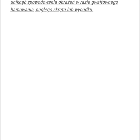
uniknąć spowodowania obrażeń w razie gwałtownego
hamowania, nagłego skrętu lub wypadku.