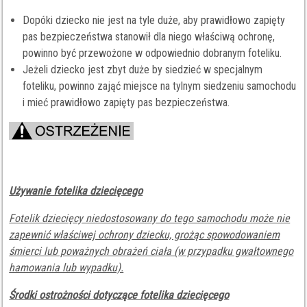
Dopóki dziecko nie jest na tyle duże, aby prawidłowo zapięty
pas bezpieczeństwa stanowił dla niego właściwą ochronę,
powinno być przewożone w odpowiednio dobranym foteliku.
Jeżeli dziecko jest zbyt duże by siedzieć w specjalnym
foteliku, powinno zająć miejsce na tylnym siedzeniu samochodu
i mieć prawidłowo zapięty pas bezpieczeństwa.
Używanie fotelika dziecięcego
Fotelik dziecięcy niedostosowany do tego samochodu może nie
zapewnić właściwej ochrony dziecku, grożąc spowodowaniem
śmierci lub poważnych obrażeń ciała (w przypadku gwałtownego
hamowania lub wypadku).
Środki ostrożności dotyczące fotelika dziecięcego