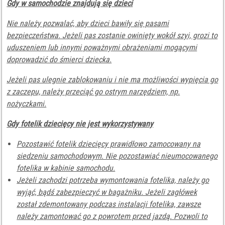
Gdy w samochodzie znajdują się dzieci
Nie należy pozwalać, aby dzieci bawiły się pasami
bezpieczeństwa. Jeżeli pas zostanie owinięty wokół szyi, grozi to
uduszeniem lub innymi poważnymi obrażeniami mogącymi
doprowadzić do śmierci dziecka.
Jeżeli pas ulegnie zablokowaniu i nie ma możliwości wypięcia go
z zaczepu, należy przeciąć go ostrym narzędziem, np.
nożyczkami.
Gdy fotelik dziecięcy nie jest wykorzystywany
Pozostawić fotelik dziecięcy prawidłowo zamocowany na
siedzeniu samochodowym. Nie pozostawiać nieumocowanego
fotelika w kabinie samochodu.
Jeżeli zachodzi potrzeba wymontowania fotelika, należy go
wyjąć, bądś zabezpieczyć w bagażniku. Jeżeli zagłówek
został zdemontowany podczas instalacji fotelika, zawsze
należy zamontować go z powrotem przed jazdą. Pozwoli to