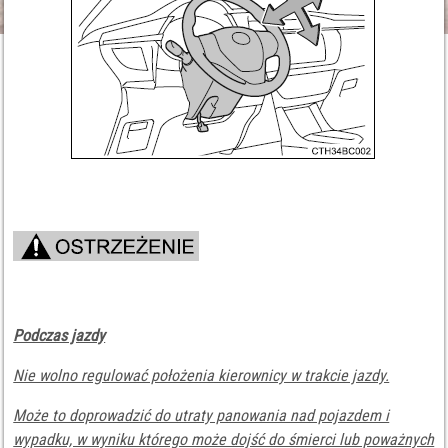
Podczas jazdy
Nie wolno regulować położenia kierownicy w trakcie jazdy.
Może to doprowadzić do utraty panowania nad pojazdem i
wypadku, w wyniku którego może dojść do śmierci lub poważnych