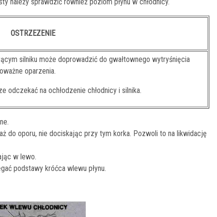
sty należy sprawdzić również poziom płynu w chłodnicy.
OSTRZEZENIE
rącym silniku może doprowadzić do gwałtownego wytryśnięcia
oważne oparzenia.
 odczekać na ochłodzenie chłodnicy i silnika.
ne.
ż do oporu, nie dociskając przy tym korka. Pozwoli to na likwidację
ając w lewo.
gać podstawy króćca wlewu płynu.