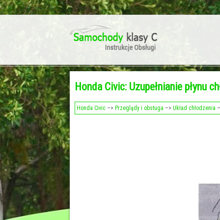
Honda Civic: Uzupełnianie płynu c
Honda Civic
–>
Przeglądy i obstuga
–>
Układ chłodzenia
–