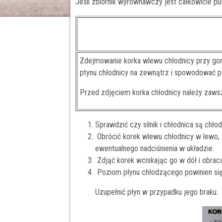
Jeśli zbiornik wyrównawczy jest całkowicie pu
Zdejmowanie korka wlewu chłodnicy przy go
ptynu chłodnicy na zewnątrz i spowodować p
Przed zdjęciem korka chłodnicy należy zawsze
Sprawdzić czy silnik i chłodnica są chłod
Obrócić korek wlewu chłodnicy w lewo, a
ewentualnego nadciśnienia w układzie.
Zdjąć korek wciskając go w dół i obrac
Poziom płynu chłodzącego powinien się
Uzupełnić płyn w przypadku jego braku.