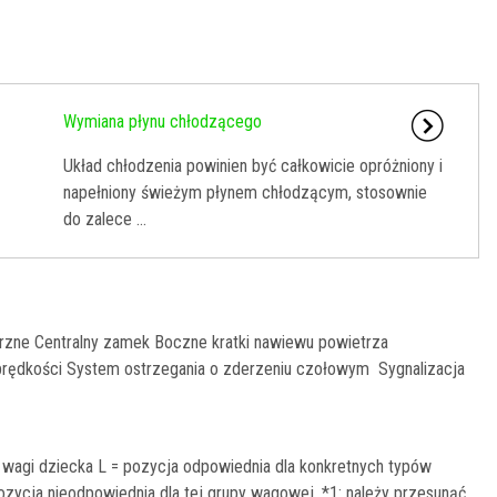
Wymiana płynu chłodzącego
Układ chłodzenia powinien być całkowicie opróżniony i
napełniony świeżym płynem chłodzącym, stosownie
do zalece ...
trzne Centralny zamek Boczne kratki nawiewu powietrza
 prędkości System ostrzegania o zderzeniu czołowym Sygnalizacja
d wagi dziecka L = pozycja odpowiednia dla konkretnych typów
pozycja nieodpowiednia dla tej grupy wagowej. *1: należy przesunąć