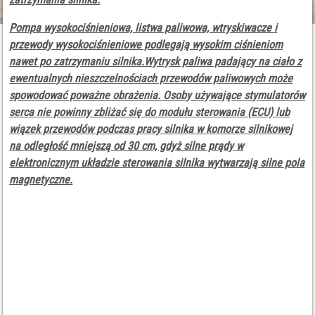
Pompa wysokociśnieniowa, listwa paliwowa, wtryskiwacze i
przewody wysokociśnieniowe podlegają wysokim ciśnieniom
nawet po zatrzymaniu silnika.Wytrysk paliwa padający na ciało z
ewentualnych nieszczelnościach przewodów paliwowych może
spowodować poważne obrażenia. Osoby używające stymulatorów
serca nie powinny zbliżać się do modułu sterowania (ECU) lub
wiązek przewodów podczas pracy silnika w komorze silnikowej
na odległość mniejszą od 30 cm, gdyż silne prądy w
elektronicznym układzie sterowania silnika wytwarzają silne pola
magnetyczne.