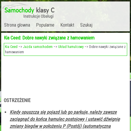
Strona glowna
Popularne
Kontakt
Szukaj
Kia Ceed: Dobre nawyki związane z hamowaniem
Kia Ceed
–>
Jazda samochodem
–>
Układ hamulcowy
–> Dobre nawyki związane z
hamowaniem
OSTRZEŻENIE
Kiedy opuszcza się pojazd lub go parkuje, należy zawsze
zaciągnąć do końca hamulec postojowy i ustawić dźwignię
zmiany biegów w położeniu P (Postój) (automatyczna