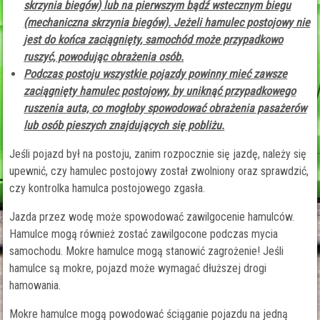
skrzynia biegów) lub na pierwszym bądź wstecznym biegu
(mechaniczna skrzynia biegów). Jeżeli hamulec postojowy nie
jest do końca zaciągnięty, samochód może przypadkowo
ruszyć, powodując obrażenia osób.
Podczas postoju wszystkie pojazdy powinny mieć zawsze
zaciągnięty hamulec postojowy, by uniknąć przypadkowego
ruszenia auta, co mogłoby spowodować obrażenia pasażerów
lub osób pieszych znajdujących się pobliżu.
Jeśli pojazd był na postoju, zanim rozpocznie się jazdę, należy się
upewnić, czy hamulec postojowy został zwolniony oraz sprawdzić,
czy kontrolka hamulca postojowego zgasła.
Jazda przez wodę może spowodować zawilgocenie hamulców.
Hamulce mogą również zostać zawilgocone podczas mycia
samochodu. Mokre hamulce mogą stanowić zagrożenie! Jeśli
hamulce są mokre, pojazd może wymagać dłuższej drogi
hamowania.
Mokre hamulce mogą powodować ściąganie pojazdu na jedną