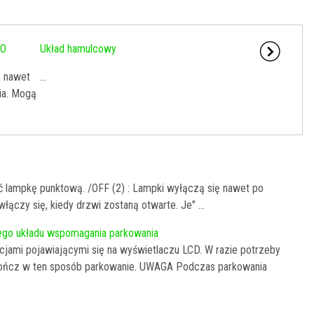
CO
Układ hamulcowy
, nawet
...
nia. Mogą
ć lampkę punktową. /OFF (2) : Lampki wyłączą się nawet po
ączy się, kiedy drzwi zostaną otwarte. Je" ...
ego układu wspomagania parkowania
cjami pojawiającymi się na wyświetlaczu LCD. W razie potrzeby
akończ w ten sposób parkowanie. UWAGA Podczas parkowania