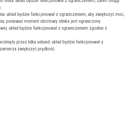
t niska: układ będzie funkcjonował z ograniczeniem, zanim osiągi
.
nia: układ będzie funkcjonował z ograniczeniem, aby zwiększyć moc,
ia, ponieważ moment obrotowy silnika jest ograniczony.
owej: układ będzie funkcjonował z ograniczeniem zgodnie z
ciśnięty przez kilka sekund: układ będzie funkcjonował z
 zamierza zwiększyć prędkość.