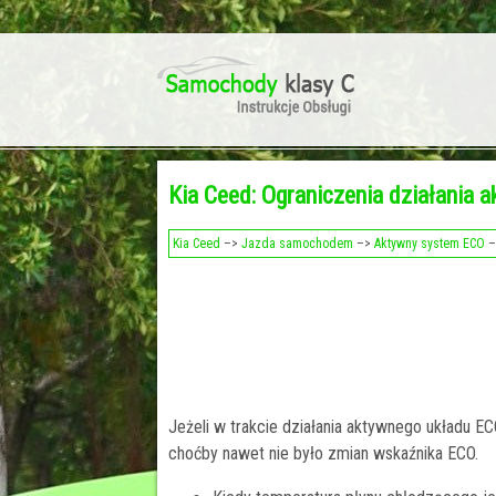
Kia Ceed: Ograniczenia działania
Kia Ceed
–>
Jazda samochodem
–>
Aktywny system ECO
–
Jeżeli w trakcie działania aktywnego układu EC
choćby nawet nie było zmian wskaźnika ECO.