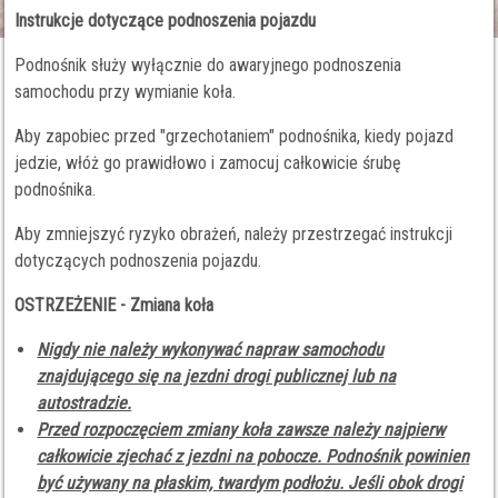
Instrukcje dotyczące podnoszenia pojazdu
Podnośnik służy wyłącznie do awaryjnego podnoszenia
samochodu przy wymianie koła.
Aby zapobiec przed "grzechotaniem" podnośnika, kiedy pojazd
jedzie, włóż go prawidłowo i zamocuj całkowicie śrubę
podnośnika.
Aby zmniejszyć ryzyko obrażeń, należy przestrzegać instrukcji
dotyczących podnoszenia pojazdu.
OSTRZEŻENIE - Zmiana koła
Nigdy nie należy wykonywać napraw samochodu
znajdującego się na jezdni drogi publicznej lub na
autostradzie.
Przed rozpoczęciem zmiany koła zawsze należy najpierw
całkowicie zjechać z jezdni na pobocze. Podnośnik powinien
być używany na płaskim, twardym podłożu. Jeśli obok drogi