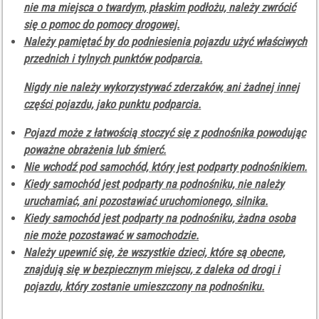
nie ma miejsca o twardym, płaskim podłożu, należy zwrócić
się o pomoc do pomocy drogowej.
Należy pamiętać by do podniesienia pojazdu użyć właściwych
przednich i tylnych punktów podparcia.
Nigdy nie należy wykorzystywać zderzaków, ani żadnej innej
części pojazdu, jako punktu podparcia.
Pojazd może z łatwością stoczyć się z podnośnika powodując
poważne obrażenia lub śmierć.
Nie wchodź pod samochód, który jest podparty podnośnikiem.
Kiedy samochód jest podparty na podnośniku, nie należy
uruchamiać, ani pozostawiać uruchomionego, silnika.
Kiedy samochód jest podparty na podnośniku, żadna osoba
nie może pozostawać w samochodzie.
Należy upewnić się, że wszystkie dzieci, które są obecne,
znajdują się w bezpiecznym miejscu, z daleka od drogi i
pojazdu, który zostanie umieszczony na podnośniku.