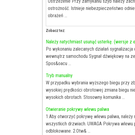
Ostrzeżenie Przy zamykaniu szyb należy zac
ostrożność. Istnieje niebezpieczeństwo odnie
obrażeń ...
Zobacz tez:
Należy natychmiast usunąć usterkę. (wersje z 
Po wykonaniu zalecanych działań sygnalizacj
wewnątrz samochodu Sygnał dźwiękowy na ze
Spos&oacu ...
Tryb manualny
W przypadku wybrania wyższego biegu przy zbyt
wysokiej prędkości obrotowej zmiana biegu nie n
wysokich obrotach. Stosowny komunika ...
Otwieranie pokrywy wlewu paliwa
1.Aby otworzyć pokrywę wlewu paliwa, należy
wszystkich drzwiach. UWAGA Pokrywa wlewu pa
odblokowane. 2.Otw& ...