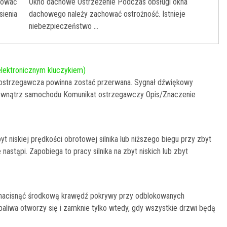
hować
Okno dachowe Ostrzeżenie Podczas obsługi okna
sienia
dachowego należy zachować ostrożność. Istnieje
niebezpieczeństwo ...
elektronicznym kluczykiem)
a ostrzegawcza powinna zostać przerwana. Sygnał dźwiękowy
wnątrz samochodu Komunikat ostrzegawczy Opis/Znaczenie
 niskiej prędkości obrotowej silnika lub niższego biegu przy zbyt
astąpi. Zapobiega to pracy silnika na zbyt niskich lub zbyt
 nacisnąć środkową krawędź pokrywy przy odblokowanych
liwa otworzy się i zamknie tylko wtedy, gdy wszystkie drzwi będą