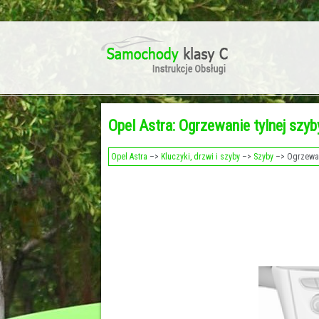
Opel Astra: Ogrzewanie tylnej szyb
Opel Astra
–>
Kluczyki, drzwi i szyby
–>
Szyby
–> Ogrzewan