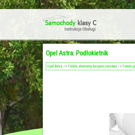
Opel Astra: Podłokietnik
Opel Astra
–>
Fotele, elementy bezpieczeństwa
–>
Fotele 