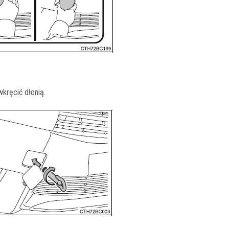
kręcić dłonią.