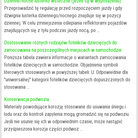
Dzienne/nocne lusterko wsteczne (jeżeli są w wyposażeniu)
Przeprowadzić tę regulację przed rozpoczęciem jazdy i gdy
dźwignia lusterka dziennego/nocnego znajduje się w pozycji
dziennej. W celu zmniejszenia oślepiania reflektorami pojazdów
znajdujących się z tyłu podczas jazdy nocą, po ...
Dostosowanie różnych rodzajów fotelików dziecięcych do
zamocowania na poszczególnych miejscach w samochodzie
Poniższa tabela zawiera informacje o wariantach zamocowania
fotelików dziecięcych w samochodzie. Objaśnienia symboli
literowych stosowanych w powyższej tabeli: U: Odpowiednie dla
"uniwersalnej" kategorii fotelików dziecięcych dopuszczonych do
stosowania ...
Konserwacja podwozia
Materiały powodujące korozję stosowane do usuwania śniegu i
lodu oraz do kontroli zapylenia mogą gromadzić się na podwoziu.
Jeśli nie usunie się ich w odpowiednim czasie, może nastąpić
przyśpieszona korozja części podwoz ...