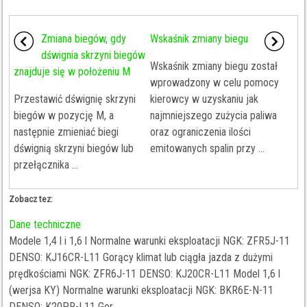
Zmiana biegów, gdy
Wskaśnik zmiany biegu
dśwignia skrzyni biegów
Wskaśnik zmiany biegu został
znajduje się w położeniu M
wprowadzony w celu pomocy
Przestawić dśwignię skrzyni
kierowcy w uzyskaniu jak
biegów w pozycję M, a
najmniejszego zużycia paliwa
następnie zmieniać biegi
oraz ograniczenia ilości
dśwignią skrzyni biegów lub
emitowanych spalin przy ...
przełącznika ...
Zobacz tez:
Dane techniczne
Modele 1,4 l i 1,6 l Normalne warunki eksploatacji NGK: ZFR5J-11
DENSO: KJ16CR-L11 Gorący klimat lub ciągła jazda z dużymi
prędkościami NGK: ZFR6J-11 DENSO: KJ20CR-L11 Model 1,6 l
(werjsa KY) Normalne warunki eksploatacji NGK: BKR6E-N-11
DENSO: K20PR-L11 Gor ...