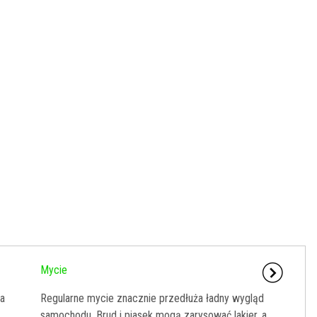
Mycie
ia
Regularne mycie znacznie przedłuża ładny wygląd
samochodu. Brud i piasek mogą zarysować lakier, a