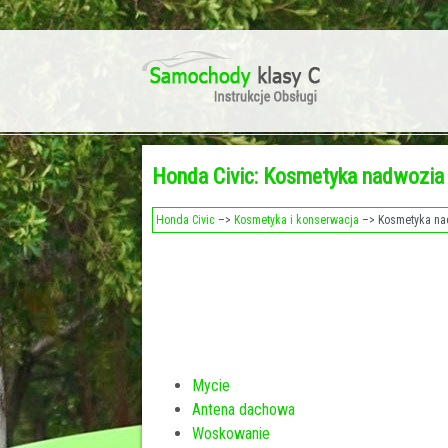
Honda Civic: Kosmetyka nadwozia
Honda Civic
–>
Kosmetyka i konserwacja
–> Kosmetyka na
Mycie
Antena dachowa
Woskowanie